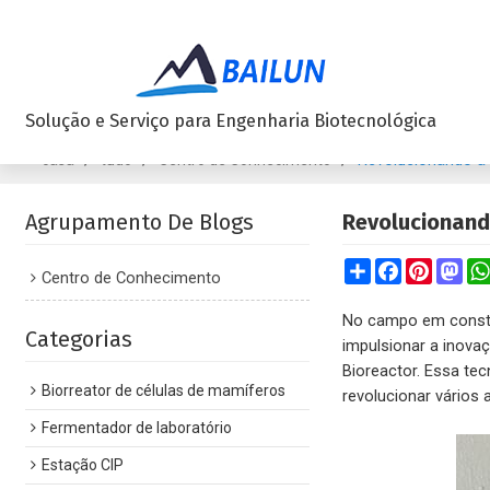
Solução e Serviço para Engenharia Biotecnológica
/
/
/
Revolucionando a
casa
tudo
Centro de Conhecimento
Agrupamento De Blogs
Revolucionand
Share
Facebook
Pinteres
Mas
Centro de Conhecimento
No campo em constan
Categorias
impulsionar a inovaç
Bioreactor. Essa te
Biorreator de células de mamíferos
revolucionar vários
Fermentador de laboratório
Estação CIP