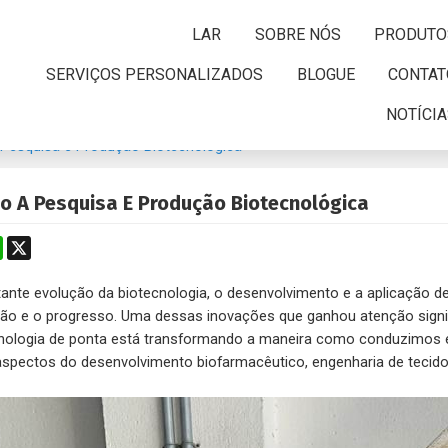
LAR
SOBRE NÓS
PRODUTO
SERVIÇOS PERSONALIZADOS
BLOGUE
CONTAT
NOTÍCI
 Pesquisa e Produção Biotecnológica
o A Pesquisa E Produção Biotecnológica
t
todon
WhatsApp
X
te evolução da biotecnologia, o desenvolvimento e a aplicação de
ão e o progresso. Uma dessas inovações que ganhou atenção significa
cnologia de ponta está transformando a maneira como conduzimos ex
 aspectos do desenvolvimento biofarmacêutico, engenharia de tecido