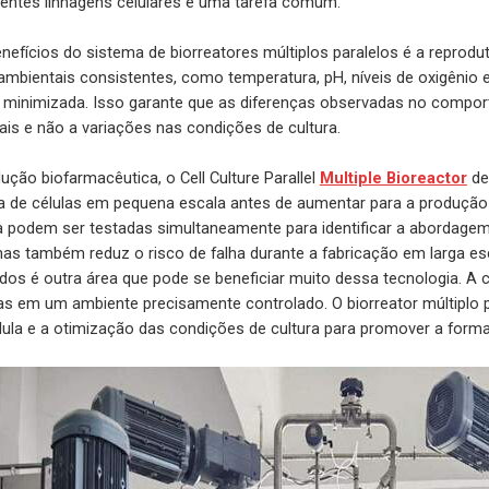
ntes linhagens celulares é uma tarefa comum.
nefícios do sistema de biorreatores múltiplos paralelos é a reprodut
mbientais consistentes, como temperatura, pH, níveis de oxigênio e
 minimizada. Isso garante que as diferenças observadas no compor
ais e não a variações nas condições de cultura.
ção biofarmacêutica, o Cell Culture Parallel
Multiple Bioreactor
de
a de células em pequena escala antes de aumentar para a produção 
a podem ser testadas simultaneamente para identificar a abordage
as também reduz o risco de falha durante a fabricação em larga es
dos é outra área que pode se beneficiar muito dessa tecnologia. A c
las em um ambiente precisamente controlado. O biorreator múltiplo p
élula e a otimização das condições de cultura para promover a form