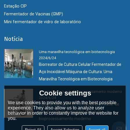
Estação CIP
Fermentador de Vacinas (GMP)
Mini fermentador de vidro de laboratório
Notícia
Uma maravilha tecnológica em biotecnologia
2024/6/24
Biorreator de Cultura Celular Fermentador de
Aço Inoxidável Máquina de Cultura: Uma
Maravilha Tecnológica em Biotecnologia
Cookie settings
A espinha dorsal do bioprocessamento moderno
2024/6/24
We use cookies to provide you with the best possible
Equipamento de fermentação Biorreator de
experience. They also allow us to analyze user
aço inoxidável: a espinha dorsal do
behavior in order to constantly improve the website for
you.
bioprocessamento moderno
Reject All
Accept Selection
Accept all