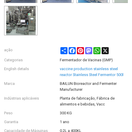
Share
Facebook
Pinterest
Mastodon
WhatsApp
X
ação
Categorias
Fermentador de Vacinas (GMP)
English details
vaccine production stainless steel
reactor Stainless Steel Fermentor 500l
Marca
BAILUN Bioreactor and Fermenter
Manufacturer
Indústrias aplicáveis
Planta de fabricação, Fábrica de
alimentos e bebidas, Vacc
Peso
300 KG
Garantia
1 ano
Capacidade de Máquinas
0,2L a 400KL