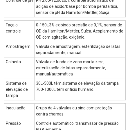
Controle de pH
PH 2,00-12,00±0,1, controle automático de
adição de ácido/base por bomba peristáltica,
sensor de pH da Hamilton/Mettler, Suíça.
Faça o
0-150±3% exibindo precisão de 0,1%, sensor de
controle
OD da Hamilton/Mettler, Suíça. Acoplamento de
OD com agitação, oxigênio.
Amostragem
Válvula de amostragem, esterilização de latas
separadamente, manual
Colheita
Válvula de fundo de zona morta zero,
esterilização de latas separadamente,
manual/automática
Sistema de
30L-500L têm sistema de elevação da tampa,
elevação de
700-1000L têm orifício humano.
tampa
Inoculação
Grupo de 4 válvulas ou pino com proteção
contra chamas
Pressão
Controle automático, transmissor de pressão
BD Alemanha