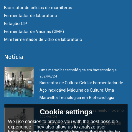
Biorreator de células de mamíferos
Fermentador de laboratório
Estação CIP
Fermentador de Vacinas (GMP)
Mini fermentador de vidro de laboratório
Notícia
Uma maravilha tecnológica em biotecnologia
2024/6/24
Biorreator de Cultura Celular Fermentador de
Aço Inoxidável Máquina de Cultura: Uma
Maravilha Tecnológica em Biotecnologia
Cookie settings
A espinha dorsal do bioprocessamento moderno
2024/6/24
We use cookies to provide you with the best possible
Equipamento de fermentação Biorreator de
experience. They also allow us to analyze user
aço inoxidável: a espinha dorsal do