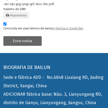
.rar/.zip/.jpg/.png/.gif/.doc/.xls/.pdf,
máximo de 20M
Acessórios
Concorda em usar termos de serviço,
Termos e Condições
Envie notícia
BIOGRAFIA DE BAILUN
Sede e fábrica ADD： No.6848 Liuxiang RD, Jiading
District, Xangai, China
ADICIONAR fábrica base: Não. 3, Lianyungang RD,
distrito de Ganyu, Lianyungang, Jiangsu, China