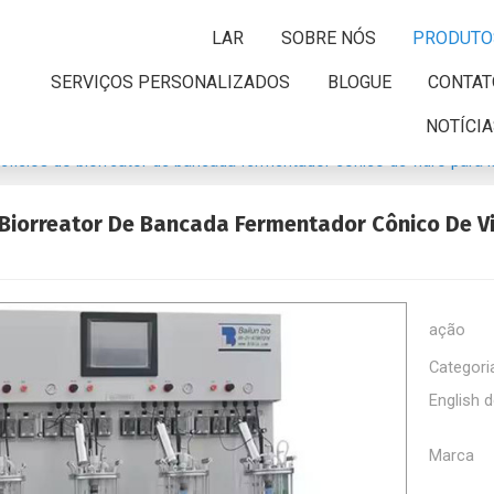
LAR
SOBRE NÓS
PRODUTO
SERVIÇOS PERSONALIZADOS
BLOGUE
CONTAT
NOTÍCI
efícios do biorreator de bancada fermentador cônico de vidro para
 Biorreator De Bancada Fermentador Cônico De V
ação
Categori
English d
Marca