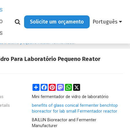
S
Solicite um orçamento
Português
O
AS
 laboratório pequeno Reator fermentador
idro Para Laboratório Pequeno Reator
Share
Facebook
Pinterest
Mastodon
WhatsApp
X
as
Mini fermentador de vidro de laboratório
etails
benefits of glass conical fermenter benchtop
bioreactor for lab small Fermentador reactor
BAILUN Bioreactor and Fermenter
Manufacturer