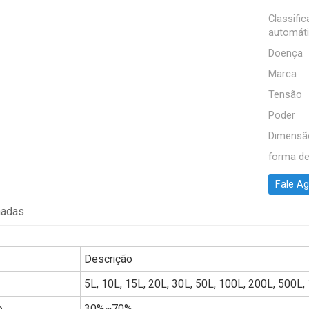
Classifi
automát
Doença
Marca
Tensão
Poder
Dimensã
forma d
Fale A
hadas
Descrição
5L, 10L, 15L, 20L, 30L, 50L, 100L, 200L, 500L,
o
30%~70%