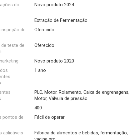
cações do
Novo produto 2024
Extração de Fermentação
 inspeção de
Oferecido
 de teste de
Oferecido
s
marketing
Novo produto 2020
 dos
1 ano
ntes
s
ntes
PLC, Motor, Rolamento, Caixa de engrenagens,
s
Motor, Válvula de pressão
400
is pontos de
Fácil de operar
s aplicáveis
Fábrica de alimentos e bebidas, fermentação,
vacina pro