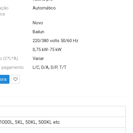
cação
Automático
ica
Novo
Bailun
220/380 volts 50/60 Hz
0,75 kW-75 kW
o (C*L*A)
Variar
e pagamento
L/C, D/A, D/P, T/T
gora
 1000L, 5KL, 50KL, 500KL etc.