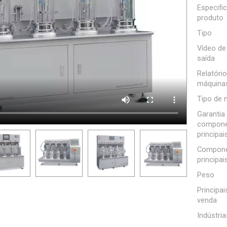
Especifi
produto
Tipo
Vídeo de
saída
Relatório
máquina
Tipo de 
Garantia
compone
principai
Compone
principai
Peso
Principa
venda
Indústria