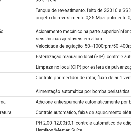
Tanque de revestimento, feito de SS316 e SS3
projeto do revestimento 0,35 Mpa, polimento 0,
ão
Acionamento mecânico na parte superior/inferi
seis lâminas ajustáveis em altura
Velocidade de agitação: 50~1000rpm/50-400
Esterilização manual no local (SIP), controle a
Limpeza no local (CIP) por esfera de pulveriza
Controle por medidor de rotor, fluxo de ar 1 vv
Alimentação automática por bomba peristáltica
uma
Adicione antiespumante automaticamente por b
ratura
Controle automático, faixa de aquecimento elét
PH 2,00-12,00±0,1, controle automático de adi
Hamilton/Mettler, Suíça.