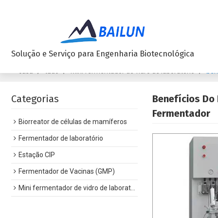
Solução e Serviço para Engenharia Biotecnológica
/
/
/
ben
casa
tudo
Mini fermentador de vidro de laboratório
Categorias
Benefícios Do
Fermentador
Biorreator de células de mamíferos
Fermentador de laboratório
Estação CIP
Fermentador de Vacinas (GMP)
Mini fermentador de vidro de laboratório