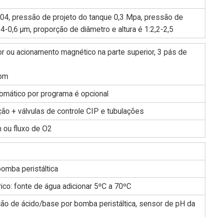
04, pressão de projeto do tanque 0,3 Mpa, pressão de
4-0,6 µm, proporção de diâmetro e altura é 1:2,2-2,5
or ou acionamento magnético na parte superior, 3 pás de
rpm
utomático por programa é opcional
ção + válvulas de controle CIP e tubulações
m ou fluxo de O2
omba peristáltica
rico: fonte de água adicionar 5ºC a 70ºC
ção de ácido/base por bomba peristáltica, sensor de pH da