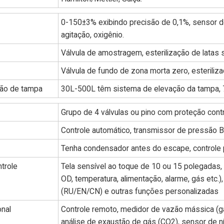
0-150±3% exibindo precisão de 0,1%, sensor d
agitação, oxigênio.
Válvula de amostragem, esterilização de latas
Válvula de fundo de zona morta zero, esterili
ção de tampa
30L-500L têm sistema de elevação da tampa, 
Grupo de 4 válvulas ou pino com proteção con
Controle automático, transmissor de pressão
Tenha condensador antes do escape, controle po
trole
Tela sensível ao toque de 10 ou 15 polegadas
OD, temperatura, alimentação, alarme, gás etc.)
(RU/EN/CN) e outras funções personalizadas
onal
Controle remoto, medidor de vazão mássica (g
análise de exaustão de gás (CO2), sensor de n