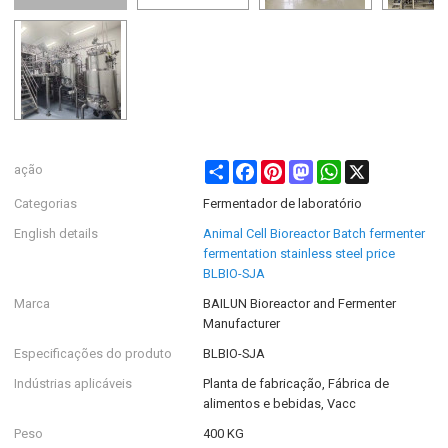
Share
Facebook
Pinterest
Mastodon
WhatsApp
X
ação
Categorias
Fermentador de laboratório
English details
Animal Cell Bioreactor Batch fermenter
fermentation stainless steel price
BLBIO-SJA
Marca
BAILUN Bioreactor and Fermenter
Manufacturer
Especificações do produto
BLBIO-SJA
Indústrias aplicáveis
Planta de fabricação, Fábrica de
alimentos e bebidas, Vacc
Peso
400 KG