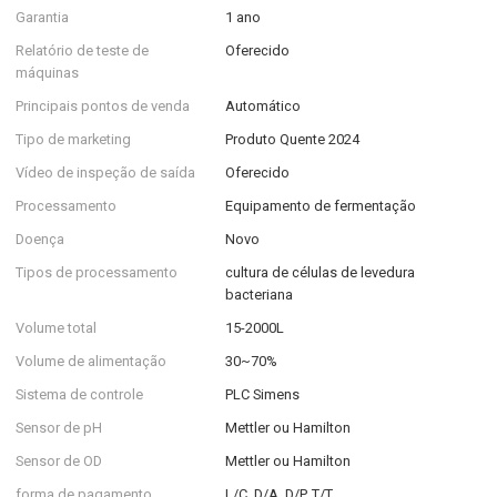
Garantia
1 ano
Relatório de teste de
Oferecido
máquinas
Principais pontos de venda
Automático
Tipo de marketing
Produto Quente 2024
Vídeo de inspeção de saída
Oferecido
Processamento
Equipamento de fermentação
Doença
Novo
Tipos de processamento
cultura de células de levedura
bacteriana
Volume total
15-2000L
Volume de alimentação
30~70%
Sistema de controle
PLC Simens
Sensor de pH
Mettler ou Hamilton
Sensor de OD
Mettler ou Hamilton
forma de pagamento
L/C, D/A, D/P, T/T