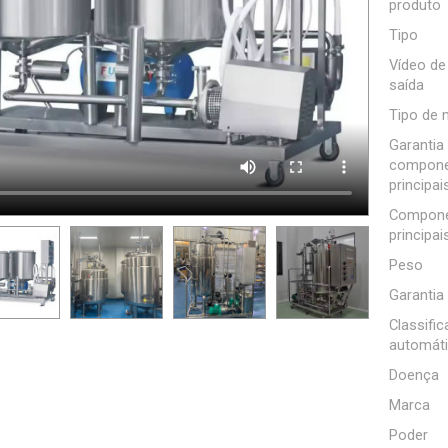
produto
Tipo
Vídeo de
saída
Tipo de 
Garantia
compone
principai
Compone
principai
Peso
Garantia
Classifi
automát
Doença
Marca
Poder