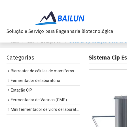
Solução e Serviço para Engenharia Biotecnológica
/
/
/
sistema cip estação sistema 
casa
tudo
Estação CIP
Categorias
Sistema Cip E
Biorreator de células de mamíferos
Fermentador de laboratório
Estação CIP
Fermentador de Vacinas (GMP)
Mini fermentador de vidro de laboratório