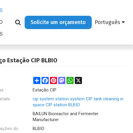
S
Solicite um orçamento
Português
O
AS
ço Estação CIP BLBIO
Share
Facebook
Pinterest
Mastodon
WhatsApp
X
as
Estação CIP
etails
cip system station system CIP tank cleaning in
space CIP station BLBIO
BAILUN Bioreactor and Fermenter
Manufacturer
cações do
BLBIO