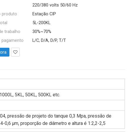
220/380 volts 50/60 Hz
 produto
Estação CIP
otal
5L-200KL
e trabalho
30%~70%
e pagamento
L/C, D/A, D/P, T/T
gora
 1000L, 5KL, 50KL, 500KL etc.
04, pressão de projeto do tanque 0,3 Mpa, pressão de
4-0,6 µm, proporção de diâmetro e altura é 1:2,2-2,5