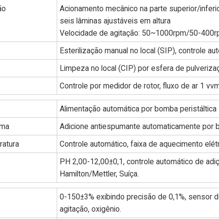
ão
Acionamento mecânico na parte superior/inferi
seis lâminas ajustáveis em altura
Velocidade de agitação: 50~1000rpm/50-400
Esterilização manual no local (SIP), controle a
Limpeza no local (CIP) por esfera de pulveriza
Controle por medidor de rotor, fluxo de ar 1 vv
Alimentação automática por bomba peristáltica
uma
Adicione antiespumante automaticamente por b
ratura
Controle automático, faixa de aquecimento elét
PH 2,00-12,00±0,1, controle automático de adi
Hamilton/Mettler, Suíça.
0-150±3% exibindo precisão de 0,1%, sensor d
agitação, oxigênio.