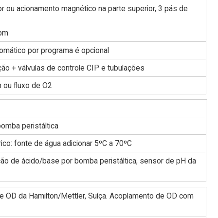
or ou acionamento magnético na parte superior, 3 pás de
rpm
utomático por programa é opcional
ção + válvulas de controle CIP e tubulações
m ou fluxo de O2
omba peristáltica
rico: fonte de água adicionar 5ºC a 70ºC
ção de ácido/base por bomba peristáltica, sensor de pH da
e OD da Hamilton/Mettler, Suíça. Acoplamento de OD com