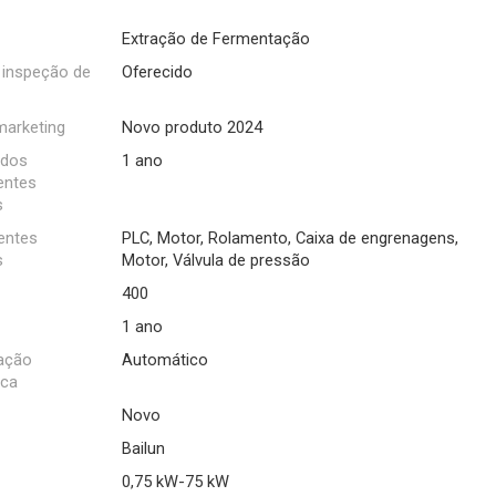
Extração de Fermentação
 inspeção de
Oferecido
marketing
Novo produto 2024
 dos
1 ano
ntes
s
ntes
PLC, Motor, Rolamento, Caixa de engrenagens,
s
Motor, Válvula de pressão
400
1 ano
cação
Automático
ica
Novo
Bailun
0,75 kW-75 kW