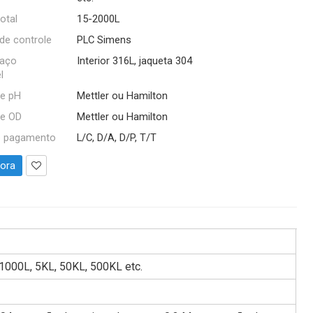
otal
15-2000L
de controle
PLC Simens
 aço
Interior 316L, jaqueta 304
l
de pH
Mettler ou Hamilton
de OD
Mettler ou Hamilton
e pagamento
L/C, D/A, D/P, T/T
gora
 1000L, 5KL, 50KL, 500KL etc.