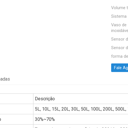
Volume t
Sistema 
Vaso de
inoxidáve
Sensor 
Sensor 
forma d
Fale A
hadas
Descrição
5L, 10L, 15L, 20L, 30L, 50L, 100L, 200L, 500L,
o
30%~70%