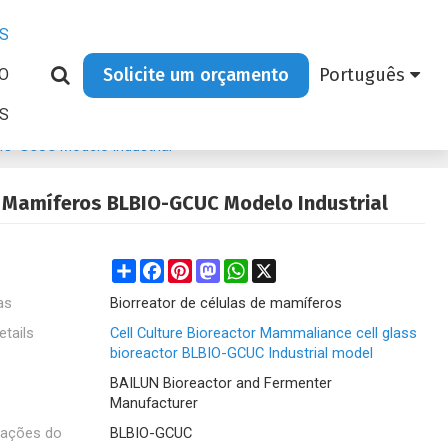
S
Solicite um orçamento
Português
O
AS
LBIO-GCUC Modelo industrial
De Mamíferos BLBIO-GCUC Modelo Industrial
Share
Facebook
Pinterest
Mastodon
WhatsApp
X
as
Biorreator de células de mamíferos
etails
Cell Culture Bioreactor Mammaliance cell glass
bioreactor BLBIO-GCUC Industrial model
BAILUN Bioreactor and Fermenter
Manufacturer
cações do
BLBIO-GCUC