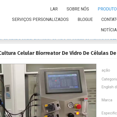
LAR
SOBRE NÓS
PRODUTO
SERVIÇOS PERSONALIZADOS
BLOGUE
CONTAT
NOTÍCI
or de cultura celular Biorreator de vidro de células de mamíferos B
Cultura Celular Biorreator De Vidro De Células 
ação
Categori
English d
Marca
Especifi