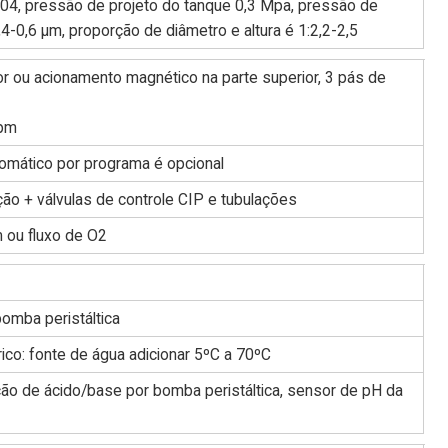
04, pressão de projeto do tanque 0,3 Mpa, pressão de
4-0,6 µm, proporção de diâmetro e altura é 1:2,2-2,5
or ou acionamento magnético na parte superior, 3 pás de
rpm
utomático por programa é opcional
ção + válvulas de controle CIP e tubulações
m ou fluxo de O2
omba peristáltica
rico: fonte de água adicionar 5ºC a 70ºC
ção de ácido/base por bomba peristáltica, sensor de pH da