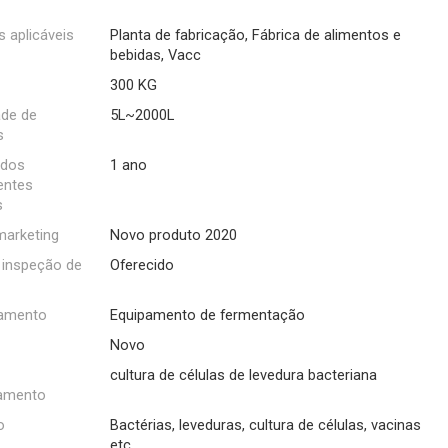
s aplicáveis
Planta de fabricação, Fábrica de alimentos e
bebidas, Vacc
300 KG
de de
5L~2000L
s
 dos
1 ano
ntes
s
marketing
Novo produto 2020
 inspeção de
Oferecido
amento
Equipamento de fermentação
Novo
cultura de células de levedura bacteriana
amento
o
Bactérias, leveduras, cultura de células, vacinas
etc.