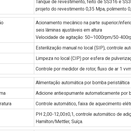
Tanque de revestimento, feito de SS316 e SS3
projeto do revestimento 0,35 Mpa, polimento 0,
ão
Acionamento mecânico na parte superior/inferi
seis lâminas ajustáveis em altura
Velocidade de agitação: 50~1000rpm/50-400
Esterilização manual no local (SIP), controle a
Limpeza no local (CIP) por esfera de pulveriza
Controle por medidor de rotor, fluxo de ar 1 vv
Alimentação automática por bomba peristáltica
uma
Adicione antiespumante automaticamente por b
ratura
Controle automático, faixa de aquecimento elét
PH 2,00-12,00±0,1, controle automático de adi
Hamilton/Mettler, Suíça.