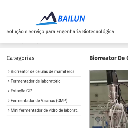
Solução e Serviço para Engenharia Biotecnológica
/
/
/
Biorreat
casa
tudo
Biorreator de células de mamíferos
Categorias
Biorreator De 
Biorreator de células de mamíferos
Fermentador de laboratório
Estação CIP
Fermentador de Vacinas (GMP)
Mini fermentador de vidro de laboratório