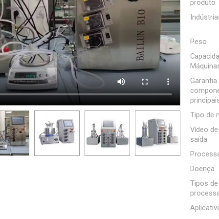
produto
Indústria
Peso
Capacida
Máquina
Garantia
compone
principai
Tipo de 
Vídeo de
saída
Process
Doença
Tipos de
process
Aplicativ