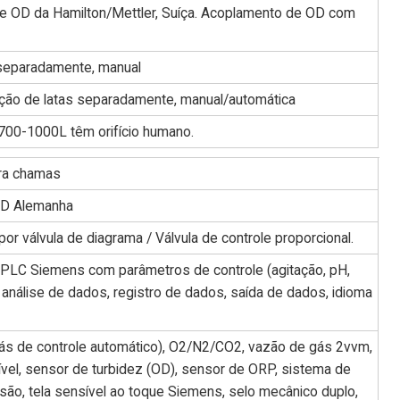
e OD da Hamilton/Mettler, Suíça. Acoplamento de OD com
 separadamente, manual
zação de latas separadamente, manual/automática
700-1000L têm orifício humano.
tra chamas
 BD Alemanha
r válvula de diagrama / Válvula de controle proporcional.
, PLC Siemens com parâmetros de controle (agitação, pH,
, análise de dados, registro de dados, saída de dados, idioma
ás de controle automático), O2/N2/CO2, vazão de gás 2vvm,
ível, sensor de turbidez (OD), sensor de ORP, sistema de
são, tela sensível ao toque Siemens, selo mecânico duplo,