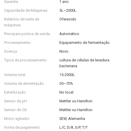
Garantia
1 ano
Capacidade de Máquinas
5L~2000L
Relatório de teste de
Oferecido
máquinas
Principais pontos de venda
Automático
Processamento
Equipamento de fermentação
Doença
Novo
Tipos de processamento
cultura de células de levedura
bacteriana
Volume total
15-2000L
Volume de alimentação
30~70%
Esterilização
No local
Sensor de pH
Mettler ou Hamilton
Sensor de OD
Mettler ou Hamilton
Motor agitador
SEW, Alemanha
forma de pagamento
L/C, D/A, D/P, T/T