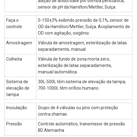
adição de ácido/base por bomba peristáltica,
sensor de pH da Hamilton/Mettler, Suíça.
Faça o
0-150±3% exibindo precisão de 0,1%, sensor de
controle
OD da Hamilton/Mettler, Suíça. Acoplamento de
OD com agitação, oxigênio.
Amostragem
Válvula de amostragem, esterilização de latas
separadamente, manual
Colheita
Válvula de fundo de zona morta zero,
esterilização de latas separadamente,
manual/automática
Sistema de
30L-500L têm sistema de elevação da tampa,
elevação de
700-1000L têm orifício humano.
tampa
Inoculação
Grupo de 4 válvulas ou pino com proteção
contra chamas
Pressão
Controle automático, transmissor de pressão
BD Alemanha