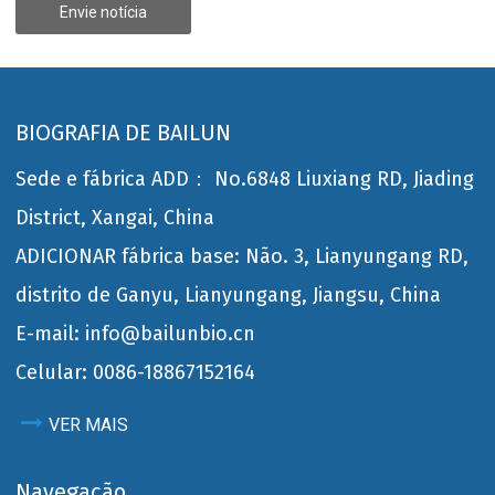
Envie notícia
BIOGRAFIA DE BAILUN
Sede e fábrica ADD： No.6848 Liuxiang RD, Jiading
District, Xangai, China
ADICIONAR fábrica base: Não. 3, Lianyungang RD,
distrito de Ganyu, Lianyungang, Jiangsu, China
E-mail: info@bailunbio.cn
Celular: 0086-18867152164
VER MAIS
Navegação