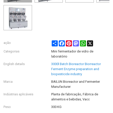
Share
Facebook
Pinterest
Mastodon
WhatsApp
X
ação
Categorias
Mini fermentador de vidro de
laboratório
English details
3000l Batch Bioreactor Biorreactor
Ferment Enzyme preparation and
biopesticide industry
Marca
BAILUN Bioreactor and Fermenter
Manufacturer
Indústrias aplicáveis
Planta de fabricação, Fábrica de
alimentos e bebidas, Vacc
Peso
300 KG