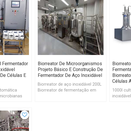
l Fermentador
Biorreator De Microorganismos
Biorreato
oxidável
Projeto Básico E Construção De
Fermenta
 De Células E
Fermentador De Aço Inoxidável
Biorreato
Células 
Biorreator de aço inoxidável 200L
utomática
Biorreator de fermentação em
1000l cul
 microbianas
lote industrial em biotecnologia
inoxidáve
res de
agitado b
noxidável 200L