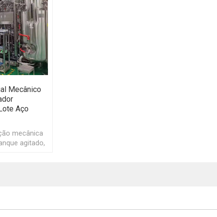
rial Mecânico
ador
Lote Aço
ação mecânica
tanque agitado,
ocesso de
mentador