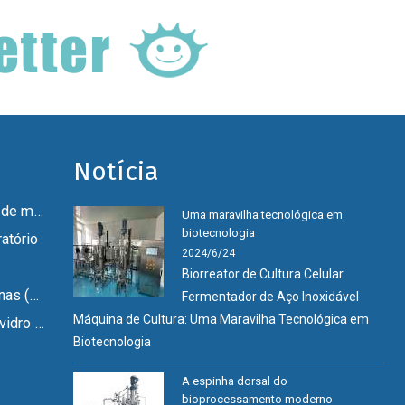
Notícia
Biorreator de células de mamíferos
Uma maravilha tecnológica em
biotecnologia
atório
2024/6/24
Biorreator de Cultura Celular
Fermentador de Vacinas (GMP)
Fermentador de Aço Inoxidável
Máquina de Cultura: Uma Maravilha Tecnológica em
Mini fermentador de vidro de laboratório
Biotecnologia
A espinha dorsal do
bioprocessamento moderno