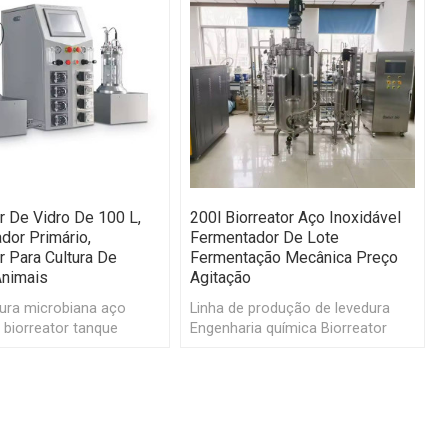
r De Vidro De 100 L,
200l Biorreator Aço Inoxidável
dor Primário,
Fermentador De Lote
r Para Cultura De
Fermentação Mecânica Preço
Animais
Agitação
tura microbiana aço
Linha de produção de levedura
l biorreator tanque
Engenharia química Biorreator
iorreator
Fermentador de aço inoxidável
500L