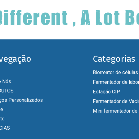
vegação
Categorias
e Nós
Fermentador de labor
DUTOS
Estação CIP
ços Personalizados
ue
to
CIAS