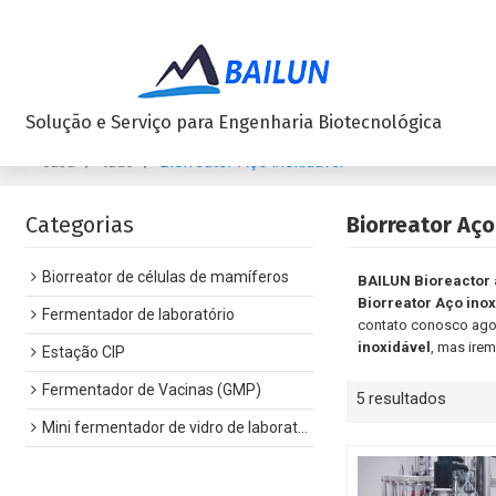
Solução e Serviço para Engenharia Biotecnológica
/
/
Biorreator Aço inoxidável
casa
tudo
Categorias
Biorreator Aço
Biorreator de células de mamíferos
BAILUN Bioreactor
Biorreator Aço inox
Fermentador de laboratório
contato conosco agor
inoxidável
, mas irem
Estação CIP
Fermentador de Vacinas (GMP)
5 resultados
Mini fermentador de vidro de laboratório