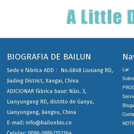
BIOGRAFIA DE BAILUN
Na
Lar
Sede e fábrica ADD： No.6848 Liuxiang RD,
Sobr
Jiading District, Xangai, China
PRO
ADICIONAR fábrica base: Não. 3,
Servi
Lianyungang RD, distrito de Ganyu,
Blog
Lianyungang, Jiangsu, China
Conta
E-mail: info@bailunbio.cn
NOTÍ
Celular: 0086-18867152164