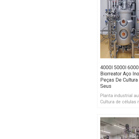
4000l 5000l 6000
Biorreator Aço In
Peças De Cultura
Seus
Planta industrial a
Cultura de células
Vários fermentado
biorreator de aço i
1000L