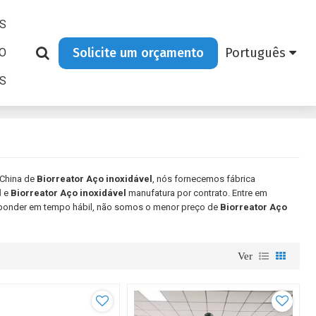
S
Solicite um orçamento
Português
O
AS
 China de
Biorreator Aço inoxidável
, nós fornecemos fábrica
l
e
Biorreator Aço inoxidável
manufatura por contrato. Entre em
ponder em tempo hábil, não somos o menor preço de
Biorreator Aço
Ver