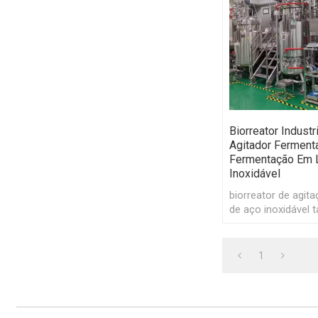
Biorreator Indust
Agitador Ferment
Fermentação Em 
Inoxidável
biorreator de agit
de aço inoxidável 
fermentador de pr
fermentação e fer
1