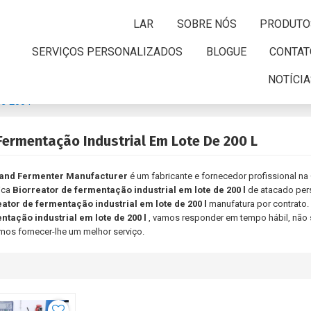
LAR
SOBRE NÓS
PRODUTO
SERVIÇOS PERSONALIZADOS
BLOGUE
CONTAT
NOTÍCI
e 200 l
Fermentação Industrial Em Lote De 200 L
 and Fermenter Manufacturer
é um fabricante e fornecedor profissional na
ica
Biorreator de fermentação industrial em lote de 200 l
de atacado per
ator de fermentação industrial em lote de 200 l
manufatura por contrato.
ntação industrial em lote de 200 l
, vamos responder em tempo hábil, nã
emos fornecer-lhe um melhor serviço.