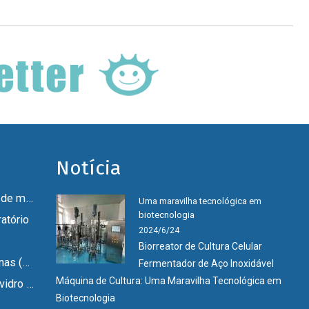
Notícia
Biorreator de células de mamíferos
Uma maravilha tecnológica em
biotecnologia
atório
2024/6/24
Biorreator de Cultura Celular
Fermentador de Vacinas (GMP)
Fermentador de Aço Inoxidável
Máquina de Cultura: Uma Maravilha Tecnológica em
Mini fermentador de vidro de laboratório
Biotecnologia