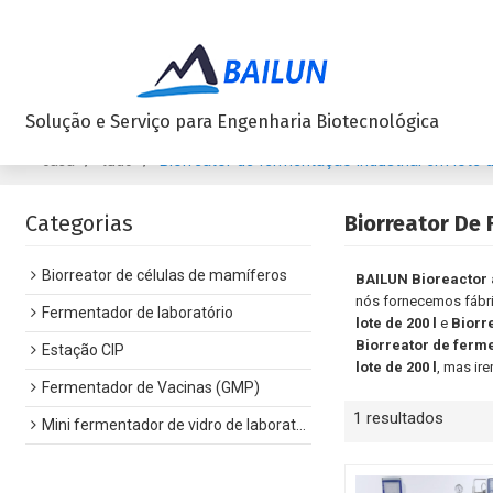
Solução e Serviço para Engenharia Biotecnológica
/
/
Biorreator de fermentação industrial em lote d
casa
tudo
Categorias
Biorreator De 
Biorreator de células de mamíferos
BAILUN Bioreactor
nós fornecemos fábr
Fermentador de laboratório
lote de 200 l
e
Biorre
Biorreator de ferme
Estação CIP
lote de 200 l
, mas ir
Fermentador de Vacinas (GMP)
1 resultados
Mini fermentador de vidro de laboratório