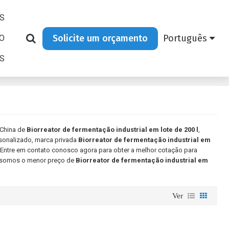
S
Solicite um orçamento
Português
O
AS
 China de
Biorreator de fermentação industrial em lote de 200 l
,
sonalizado, marca privada
Biorreator de fermentação industrial em
 Entre em contato conosco agora para obter a melhor cotação para
o somos o menor preço de
Biorreator de fermentação industrial em
Ver