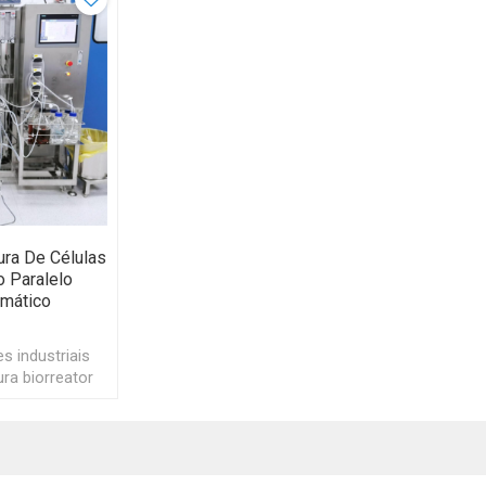
ra De Células
o Paralelo
mático
s industriais
ra biorreator
 microbiana
ador