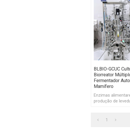
BLBIO-GCUC Cultu
Biorreator Múltipl
Fermentador Auto
Mamífero
Enzimas alimentare
produção de levedu
laboratório escala
bactérias ferment
1